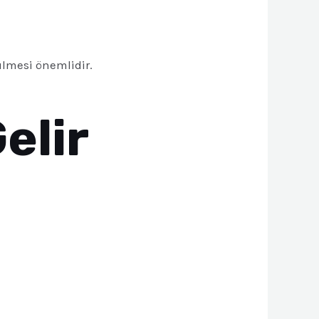
ülmesi önemlidir.
elir