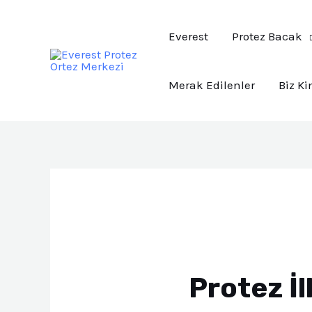
İçeriğe
atla
Everest
Protez Bacak
Merak Edilenler
Biz Ki
Post
navigation
Protez İl