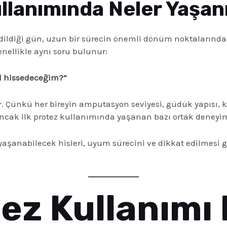
llanımında Neler Yaşan
 edildiği gün, uzun bir sürecin önemli dönüm noktalarından
nellikle aynı soru bulunur:
ıl hissedeceğim?”
r. Çünkü her bireyin amputasyon seviyesi, güdük yapısı,
r. Ancak ilk protez kullanımında yaşanan bazı ortak deney
aşanabilecek hisleri, uyum sürecini ve dikkat edilmesi ge
tez Kullanım