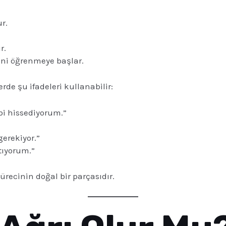
ur.
r.
ini öğrenmeye başlar.
rde şu ifadeleri kullanabilir:
bi hissediyorum.”
erekiyor.”
tıyorum.”
recinin doğal bir parçasıdır.