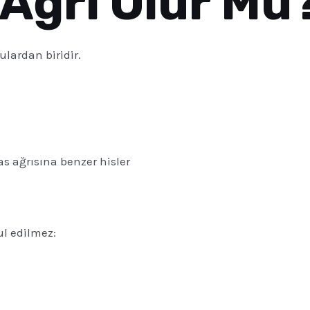
 Ağrı Olur Mu
lardan biridir.
as ağrısına benzer hisler
l edilmez: