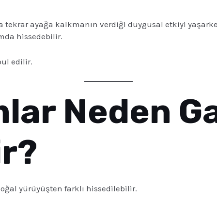
a tekrar ayağa kalkmanın verdiği duygusal etkiyi yaşarken
mda hissedebilir.
l edilir.
mlar Neden G
ir?
oğal yürüyüşten farklı hissedilebilir.