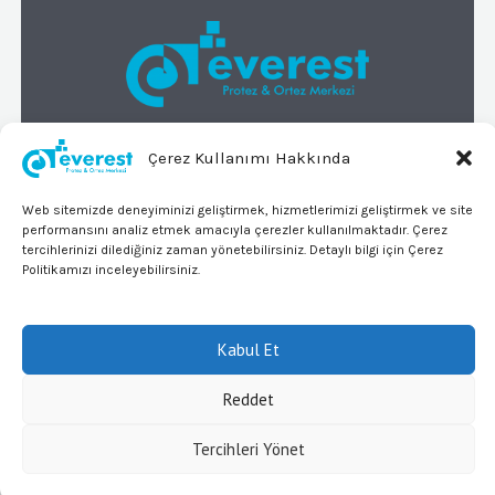
© 2026 Everest Protez Ortez Merkezi
Çerez Kullanımı Hakkında
Tüm Hakları Saklıdır
Web sitemizde deneyiminizi geliştirmek, hizmetlerimizi geliştirmek ve site
KVKK
performansını analiz etmek amacıyla çerezler kullanılmaktadır. Çerez
adres
tercihlerinizi dilediğiniz zaman yönetebilirsiniz. Detaylı bilgi için Çerez
Politikamızı inceleyebilirsiniz.
Merkez Mahallesi 718. Sokak
No:24/A
Kabul Et
Bağcılar/İstanbul
Reddet
Tercihleri Yönet