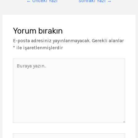
←
Önceki Yazı
Sonraki Yazı
→
Yorum bırakın
E-posta adresiniz yayınlanmayacak.
Gerekli alanlar
*
ile işaretlenmişlerdir
Buraya
yazın..
İsim*