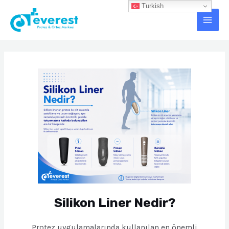
İçeriğe
Turkish
Main
atla
Men
Post
navigation
Silikon Liner Nedir?
Protez uygulamalarında kullanılan en önemli