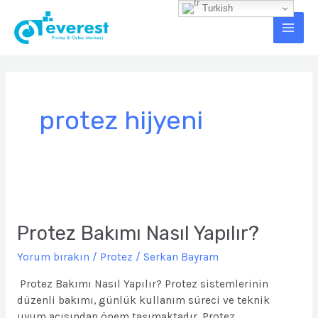
İçeriğe
Turkish
Main
atla
Men
protez hijyeni
Protez
Bakımı
Nasıl
Protez Bakımı Nasıl Yapılır?
Yapılır?
Yorum bırakın
/
Protez
/
Serkan Bayram
Protez Bakımı Nasıl Yapılır? Protez sistemlerinin
düzenli bakımı, günlük kullanım süreci ve teknik
uyum açısından önem taşımaktadır. Protez