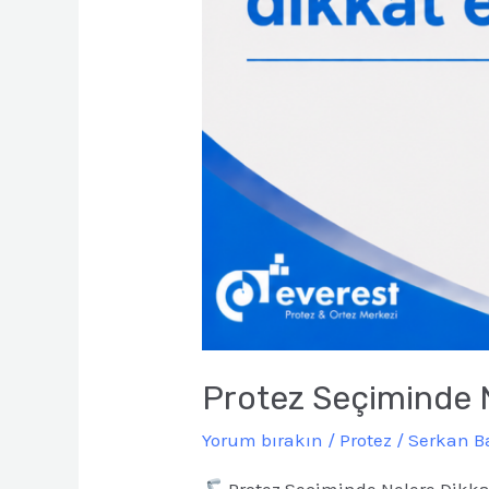
Protez Seçiminde N
Yorum bırakın
/
Protez
/
Serkan 
Protez Seçiminde Nelere Dikkat 