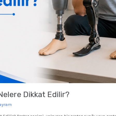
elere Dikkat Edilir?
Bayram
Edilir? Protez seçimi, yalnızca bir protez ayağı veya pro