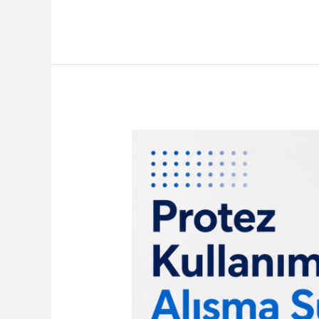
Protez
Kullanımına
Alışma
Süreci