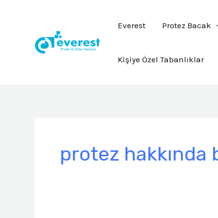
İçeriğe
atla
Everest
Protez Bacak
Kişiye Özel Tabanlıklar
Post
pagination
protez hakkında b