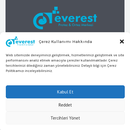
Çerez Kullanımı Hakkında
© 2026 Everest Protez Ortez Merkezi
Tüm Hakları Saklıdır
Web sitemizde deneyiminizi geliştirmek, hizmetlerimizi geliştirmek ve site
KVKK
performansını analiz etmek amacıyla çerezler kullanılmaktadır. Çerez
tercihlerinizi dilediğiniz zaman yönetebilirsiniz. Detaylı bilgi için Çerez
adres
Politikamızı inceleyebilirsiniz.
Merkez Mahallesi 718. Sokak
No:24/A
Kabul Et
Reddet
Bağcılar/İstanbul
Tercihleri Yönet