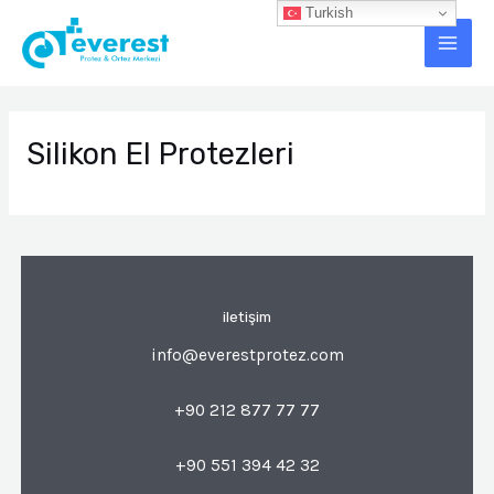
İçeriğe
Turkish
Main
atla
Men
Silikon El Protezleri
iletişim
info@everestprotez.com
+90 212 877 77 77
+90 551 394 42 32