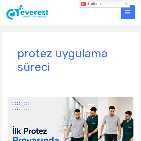
İçeriğe
Turkish
Main
atla
Men
protez uygulama
süreci
İlk
Protez
Provasında
Neler
Yapılır?