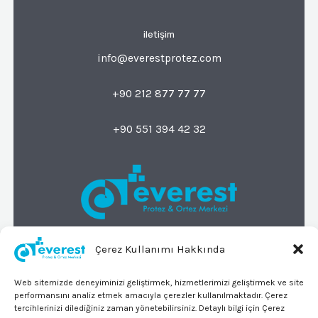
iletişim
info@everestprotez.com
+90 212 877 77 77
+90 551 394 42 32
Çerez Kullanımı Hakkında
© 2026 Everest Protez Ortez Merkezi
Tüm Hakları Saklıdır
Web sitemizde deneyiminizi geliştirmek, hizmetlerimizi geliştirmek ve site
KVKK
performansını analiz etmek amacıyla çerezler kullanılmaktadır. Çerez
tercihlerinizi dilediğiniz zaman yönetebilirsiniz. Detaylı bilgi için Çerez
adres