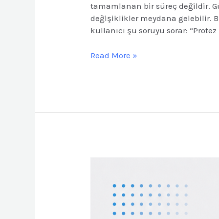
tamamlanan bir süreç değildir. G
değişiklikler meydana gelebilir. B
kullanıcı şu soruyu sorar: “Prote
Read More »
Protez
Parçalarının
Periyodik
Kontrolü
Neden