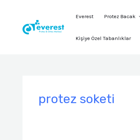
İçeriğe
atla
Everest
Protez Bacak
Kişiye Özel Tabanlıklar
Post
pagination
protez soketi