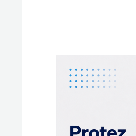
Protez
Kullanırken
Ne
Zaman
Kontrole
Gidilmelidir?