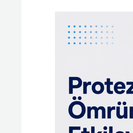
Protez
Ömrünü
Etkileyen
Faktörler
Nelerdir?