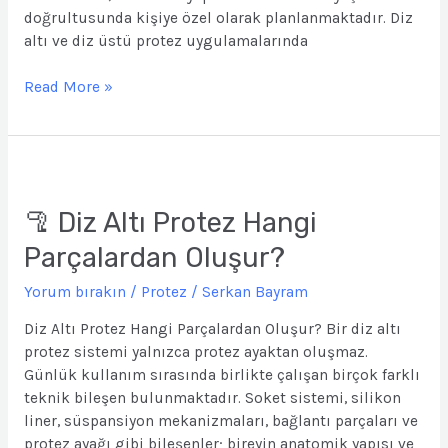
doğrultusunda kişiye özel olarak planlanmaktadır. Diz
altı ve diz üstü protez uygulamalarında
Read More »
🦿
Diz
Altı
🦿 Diz Altı Protez Hangi
Protez
Parçalardan Oluşur?
Hangi
Parçalardan
Yorum bırakın
/
Protez
/
Serkan Bayram
Oluşur?
Diz Altı Protez Hangi Parçalardan Oluşur? Bir diz altı
protez sistemi yalnızca protez ayaktan oluşmaz.
Günlük kullanım sırasında birlikte çalışan birçok farklı
teknik bileşen bulunmaktadır. Soket sistemi, silikon
liner, süspansiyon mekanizmaları, bağlantı parçaları ve
protez ayağı gibi bileşenler; bireyin anatomik yapısı ve