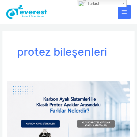
İçeriğe
Turkish
Main
atla
Men
protez bileşenleri
Karbon
Ayak
Sistemleri
ile
Klasik
Protez
Ayaklar
Arasındaki