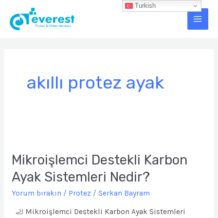
İçeriğe
Turkish
Main
atla
Men
akıllı protez ayak
Mikroişlemci
Destekli
Karbon
Mikroişlemci Destekli Karbon
Ayak
Ayak Sistemleri Nedir?
Sistemleri
Nedir?
Yorum bırakın
/
Protez
/
Serkan Bayram
🦶 Mikroişlemci Destekli Karbon Ayak Sistemleri