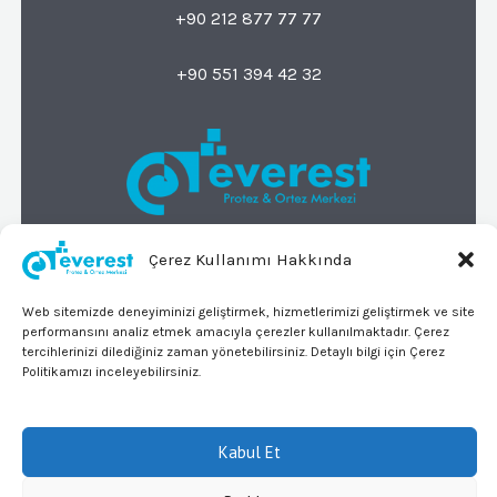
+90 212 877 77 77
+90 551 394 42 32
Çerez Kullanımı Hakkında
© 2026 Everest Protez Ortez Merkezi
Tüm Hakları Saklıdır
Web sitemizde deneyiminizi geliştirmek, hizmetlerimizi geliştirmek ve site
KVKK
performansını analiz etmek amacıyla çerezler kullanılmaktadır. Çerez
tercihlerinizi dilediğiniz zaman yönetebilirsiniz. Detaylı bilgi için Çerez
adres
Politikamızı inceleyebilirsiniz.
Merkez Mahallesi 718. Sokak
No:24/A
Kabul Et